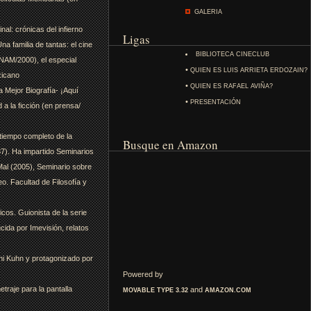
GALERIA
nal: crónicas del infierno
Ligas
a familia de tantas: el cine
BIBLIOTECA CINECLUB
UNAM/2000), el especial
•
QUIEN ES LUIS ARRIETA ERDOZAIN?
xicano
•
QUIEN ES RAFAEL AVIÑA?
Mejor Biografía- ¡Aquí
•
PRESENTACIÓN
a la ficción (en prensa/
tiempo completo de la
Busque en Amazon
87). Ha impartido Seminarios
Mal (2005), Seminario sobre
o. Facultad de Filosofía y
cos. Guionista de la serie
cida por Imevisión, relatos
oni Kuhn y protagonizado por
Powered by
traje para la pantalla
and
MOVABLE TYPE 3.32
AMAZON.COM