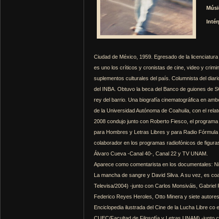
Músi
Intér
Ciudad de México, 1959. Egresado de la licenciatur
es uno los críticos y cronistas de cine, video y crim
suplementos culturales del país. Columnista del diar
del INBA. Obtuvo la beca del Banco de guiones de S
rey del barrio. Una biografía cinematográfica en a
de la Universidad Autónoma de Coahuila, con el relat
2008 condujo junto con Roberto Fiesco, el programa 
para Hombres y Letras Libres y para Radio Fórmula 
colaborador en los programas radiofónicos de figura
Álvaro Cueva -Canal 40-, Canal 22 y TV UNAM.
Aparece como comentarista en los documentales: Ni m
La mancha de sangre y David Silva. A su vez, es coa
Televisa/2004) -junto con Carlos Monsiváis, Gabriel 
Federico Reyes Heroles, Otto Minera y siete autores
Enciclopedia ilustrada del Cine de la Lucha Libre c
CUEC/Facultad de Filosofía y Letras UNAM) -junto co