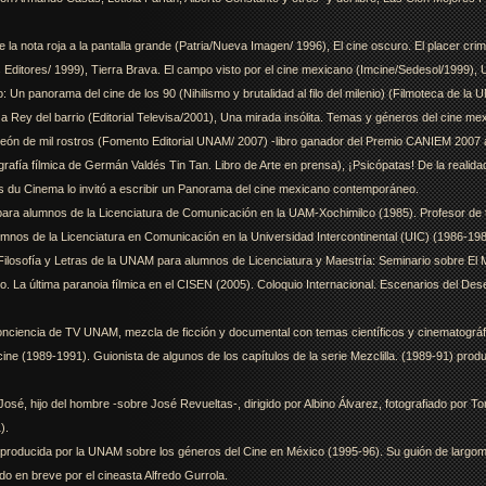
e la nota roja a la pantalla grande (Patria/Nueva Imagen/ 1996), El cine oscuro. El placer crimi
 Editores/ 1999), Tierra Brava. El campo visto por el cine mexicano (Imcine/Sedesol/1999), Un
 Un panorama del cine de los 90 (Nihilismo y brutalidad al filo del milenio) (Filmoteca de la 
a Rey del barrio (Editorial Televisa/2001), Una mirada insólita. Temas y géneros del cine me
 de mil rostros (Fomento Editorial UNAM/ 2007) -libro ganador del Premio CANIEM 2007 a 
 fílmica de Germán Valdés Tin Tan. Libro de Arte en prensa), ¡Psicópatas! De la realidad 
ers du Cinema lo invitó a escribir un Panorama del cine mexicano contemporáneo.
e para alumnos de la Licenciatura de Comunicación en la UAM-Xochimilco (1985). Profesor de 
mnos de la Licenciatura en Comunicación en la Universidad Intercontinental (UIC) (1986-19
Filosofía y Letras de la UNAM para alumnos de Licenciatura y Maestría: Seminario sobre El 
 La última paranoia fílmica en el CISEN (2005). Coloquio Internacional. Escenarios del Dese
e Conciencia de TV UNAM, mezcla de ficción y documental con temas científicos y cinematográfi
ine (1989-1991). Guionista de algunos de los capítulos de la serie Mezclilla. (1989-91) produ
José, hijo del hombre -sobre José Revueltas-, dirigido por Albino Álvarez, fotografiado por T
).
s producida por la UNAM sobre los géneros del Cine en México (1995-96). Su guión de largome
do en breve por el cineasta Alfredo Gurrola.