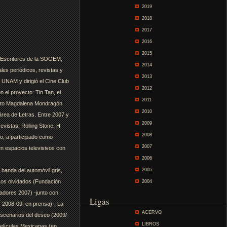
2019
2018
2017
2016
2015
e Escritores de la SOGEM,
2014
ales periódicos, revistas y
2013
 UNAM y dirigió el Cine Club
2012
el proyecto: Tin Tan, el
2011
uento Magdalena Mondragón
2010
área de Letras. Entre 2007 y
2009
evistas: Rolling Stone, H
2008
o, a participado como
2007
n espacios televisivos con
2006
banda del automóvil gris,
2005
 Los olvidados (Fundación
2004
ñadores 2007) -junto con
Ligas
, 2008-09, en prensa)-, La
ACERVO
Escenarios del deseo (2009/
LIBROS
Películas Mexicanas (en