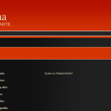
na
ARTE.
ula:
Quien es Rafael Aviña?
tor:
 y año:
n:
ión:
grafía: