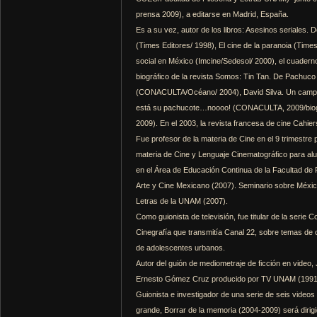
prensa 2009), a editarse en Madrid, España.
Es a su vez, autor de los libros: Asesinos seriales. D
(Times Editores/ 1998), El cine de la paranoia (Times
social en México (Imcine/Sedesol/ 2000), el cuaderno:
biográfico de la revista Somos: Tin Tan. De Pachuco 
(CONACULTA/Océano/ 2004), David Silva. Un campeón
está su pachucote…noooo! (CONACULTA, 2009/biografía
2009). En el 2003, la revista francesa de cine Cahi
Fue profesor de la materia de Cine en el 9 trimestr
materia de Cine y Lenguaje Cinematográfico para alu
en el Área de Educación Continua de la Facultad de 
Arte y Cine Mexicano (2007). Seminario sobre México.
Letras de la UNAM (2007).
Como guionista de televisión, fue titular de la seri
Cinegrafía que transmitía Canal 22, sobre temas de c
de adolescentes urbanos.
Autor del guión de mediometraje de ficción en video, 
Ernesto Gómez Cruz producido por TV UNAM (1991
Guionista e investigador de una serie de seis video
grande, Borrar de la memoria (2004-2009) será dirigi