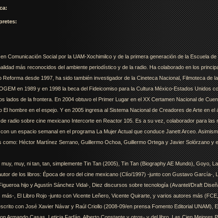
ca:
pretes:
a en Comunicación Social por la UAM-Xochimilco y de la primera generación de la Escuela d
inalidad más reconocidos del ambiente periodístico y de la radio. Ha colaborado en los princip
io Reforma desde 1997, ha sido también investigador de la Cineteca Nacional, Filmoteca de la
OGEM en 1989 y en 1998 la beca del Fideicomiso para la Cultura México-Estados Unidos con 
mbos lados de la frontera. En 2004 obtuvo el Primer Lugar en el XX Certamen Nacional de C
o El hombre en el espejo. Y en 2005 ingresa al Sistema Nacional de Creadores de Arte en el 
de radio sobre cine mexicano Intercorte en Reactor 105. Es a su vez, colaborador para las r
con un espacio semanal en el programa La Mujer Actual que conduce Janett Arceo. Asimism
s como: Héctor Martínez Serrano, Guillermo Ochoa, Guillermo Ortega y Javier Solórzano y e
uy, muy, ni tan, tan, simplemente Tin Tan (2005), Tin Tan (Biography AE Mundo), Goyo, La 
utor de los libros: Época de oro del cine mexicano (Clío/1997) -junto con Gustavo García-,
Figueroa hijo y Agustín Sánchez Vidal-, Diez discursos sobre tecnología (Avantel/Draft Dise
 más-, El Libro Rojo -junto con Vicente Leñero, Vicente Quirarte, y varios autores más (FCE
o escrito con José Xavier Návar y Raúl Criollo (2008-09/en prensa Fomento Editorial UNAM), 
n Armando Casas, Leticia Farfán, Alberto Constante y otros- y del libro, Las Cien Mejores 