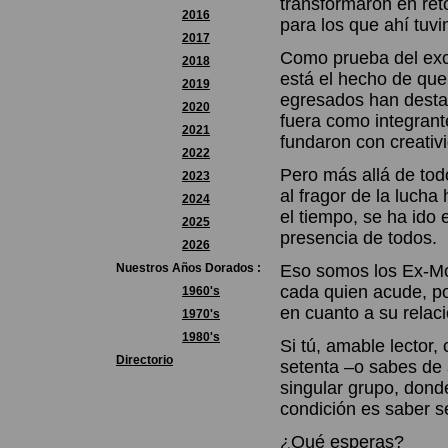
transformaron en ret
2016
para los que ahí tuvi
2017
Como prueba del exce
2018
está el hecho de que 
2019
egresados han destac
2020
fuera como integrant
2021
fundaron con creati
2022
Pero más allá de todo
2023
al fragor de la luch
2024
el tiempo, se ha ido
2025
presencia de todos.
2026
Nuestros Años Dorados :
Eso somos los Ex-Mc
cada quien acude, po
1960's
en cuanto a su relac
1970's
1980's
Si tú, amable lector,
Directorio
setenta –o sabes de a
singular grupo, donde
condición es saber s
¿Qué esperas?