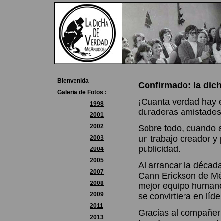
Bienvenida
Confirmado: la dich
Galeria de Fotos :
¡Cuanta verdad hay e
1998
duraderas amistades 
2001
2002
Sobre todo, cuando a
un trabajo creador y 
2003
publicidad.
2004
2005
Al arrancar la década
2007
Cann Erickson de Méx
2008
mejor equipo humano 
2009
se convirtiera en lí
2011
Gracias al compañeri
2013