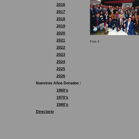
2016
2017
2018
2019
2020
2021
Foto 3
2022
2023
2024
2025
2026
Nuestros Años Dorados :
1960's
1970's
1980's
Directorio