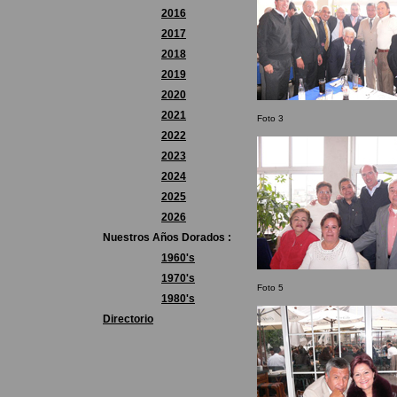
2016
2017
2018
2019
2020
2021
Foto 3
2022
2023
2024
2025
2026
Nuestros Años Dorados :
1960's
1970's
Foto 5
1980's
Directorio